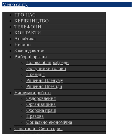
Меню сайту
ПРО НАС
КЕРІВНИЦТВО
ТЕЛЕФОНИ
КОНТАКТИ
Аналітика
Новини
Законодавство
Виборні органи
Голова облпрофради
Заступники голови
Президія
Рішення Пленуму
Рішення Президії
Напрямки роботи
Оздоровлення
Організаційна
Охорона праці
Правова
Соціально-економічна
Санаторій “Святі гори”