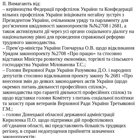
ІІ. Вимагають від:
– керівництва Федерації профспілок України та Конфедерації
вільних профспілок України ініціювати негайну зустріч з
Президентом України, очільником уряду та парламенту для
роз’яснення шкідливості законопроектів №№2708 і 2681, а
також активізувати дії через усі органи соціального діалогу на
національному рівні для проведення справжньої реформи
трудового законодавства.
– Прем’єр-міністра України Гончарука О.В. щодо відкликання
Урядом законопроекту №2708 «Про працю» та стосовно
відставки Міністра розвитку економіки, торгівлі та сільського
господарства України Мілованова Т.С.;
– Голови Верховної Ради України Разумкова Д.О. і народних
депутатів стосовно відкликання проекту закону № 2681 «Про
внесення змін до деяких законодавчих актів України (щодо
окремих питань діяльності професійних спілок)»,
законодавства про гарантії діяльності професійних спілок) та
щодо відставки голови Комітету з питань соціальної політики
та захисту прав ветеранів Верховної Ради України Третьякової
Г.М.;
– голови Донецької обласної державної адміністрації
Кириленка П.О. щодо підтримки дій профспілкових
об’єднання області, які представляють більшість трудящих
регіону, в справі недопущення прийняття зазначених
законопроектів;