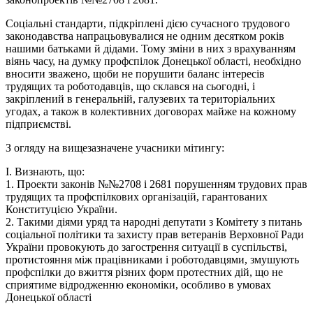
Соціальні стандарти, підкріплені дією сучасного трудового
законодавства напрацьовувалися не одним десятком років
нашими батьками й дідами. Тому зміни в них з врахуванням
віянь часу, на думку профспілок Донецької області, необхідно
вносити зважено, щоби не порушити баланс інтересів
трудящих та роботодавців, що склався на сьогодні, і
закріплений в генеральній, галузевих та територіальних
угодах, а також в колективних договорах майже на кожному
підприємстві.
З огляду на вищезазначене учасники мітингу:
І. Визнають, що:
1. Проекти законів №№2708 і 2681 порушенням трудових прав
трудящих та профспілкових організацій, гарантованих
Конституцією України.
2. Такими діями уряд та народні депутати з Комітету з питань
соціальної політики та захисту прав ветеранів Верховної Ради
України провокують до загострення ситуації в суспільстві,
протистояння між працівниками і роботодавцями, змушують
профспілки до вжиття різних форм протестних дій, що не
сприятиме відродженню економіки, особливо в умовах
Донецької області