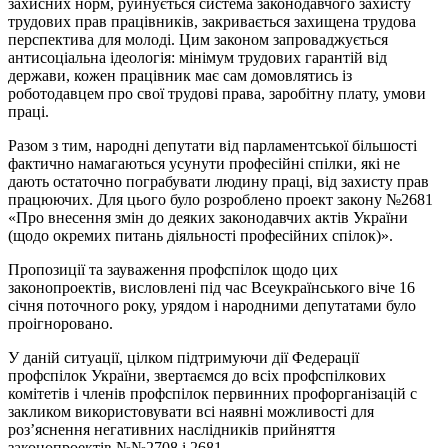
захисних норм, руйнується система законодавчого захисту
трудових прав працівників, закривається захищена трудова
перспектива для молоді. Цим законом запроваджується
антисоціальна ідеологія: мінімум трудових гарантій від
держави, кожен працівник має сам домовлятись із
роботодавцем про свої трудові права, заробітну плату, умови
праці.
Разом з тим, народні депутати від парламентської більшості
фактично намагаються усунути професійні спілки, які не
дають остаточно пограбувати людину праці, від захисту прав
працюючих. Для цього було розроблено проект закону №2681
«Про внесення змін до деяких законодавчих актів України
(щодо окремих питань діяльності професійних спілок)».
Пропозиції та зауваження профспілок щодо цих
законопроектів, висловлені під час Всеукраїнського віче 16
січня поточного року, урядом і народними депутатами було
проігноровано.
У даній ситуації, цілком підтримуючи дії Федерації
профспілок України, звертаємся до всіх профспілкових
комітетів і членів профспілок первинних профорганізацій c
закликом використовувати всі наявні можливості для
роз’яснення негативних наслідників прийняття
законопроектів №№2708 і 2681.