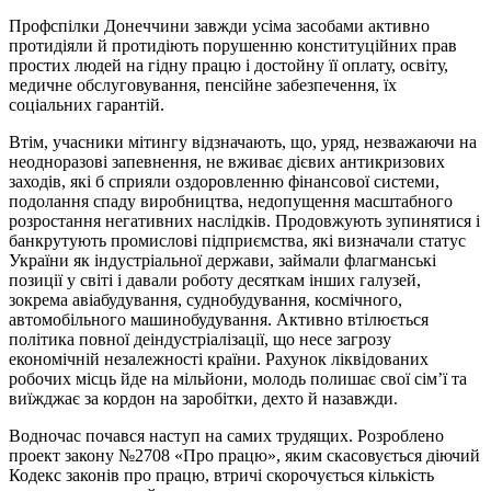
Профспілки Донеччини завжди усіма засобами активно
протидіяли й протидіють порушенню конституційних прав
простих людей на гідну працю і достойну її оплату, освіту,
медичне обслуговування, пенсійне забезпечення, їх
соціальних гарантій.
Втім, учасники мітингу відзначають, що, уряд, незважаючи на
неодноразові запевнення, не вживає дієвих антикризових
заходів, які б сприяли оздоровленню фінансової системи,
подолання спаду виробництва, недопущення масштабного
розростання негативних наслідків. Продовжують зупинятися і
банкрутують промислові підприємства, які визначали статус
України як індустріальної держави, займали флагманські
позиції у світі і давали роботу десяткам інших галузей,
зокрема авіабудування, суднобудування, космічного,
автомобільного машинобудування. Активно втілюється
політика повної деіндустріалізації, що несе загрозу
економічній незалежності країни. Рахунок ліквідованих
робочих місць йде на мільйони, молодь полишає свої сім’ї та
виїжджає за кордон на заробітки, дехто й назавжди.
Водночас почався наступ на самих трудящих. Розроблено
проект закону №2708 «Про працю», яким скасовується діючий
Кодекс законів про працю, втричі скорочується кількість