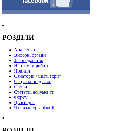
РОЗДІЛИ
Аналітика
Виборні органи
Законодавство
Напрямки роботи
Новини
Санаторій “Святі гори”
Соціальний діалог
Спори
Статутні документи
Форум
Цього дня
Членські організації
РОЗДІЛИ