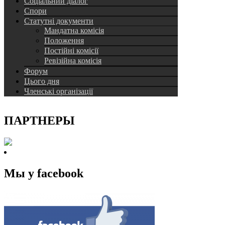
Соціальний діалог
Спори
Статутні документи
Мандатна комісія
Положення
Постійні комісії
Ревізійна комісія
Форум
Цього дня
Членські організації
ПАРТНЕРЫ
Мы у facebook