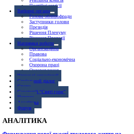
Ревізійна комісія
Постійні комісії
Виборні органи
Голова облпрофради
Заступники голови
Президія
Рішення Пленуму
Рішення Президії
Напрямки роботи
Організаційна
Правова
Соціально-економічна
Охорона праці
Оздоровлення
Членські організації
Соціальний діалог
Спори
Санаторій “Святі гори”
Новини
Аналітика
Форум
АНАЛІТИКА
Формування нової якості трудового життя на