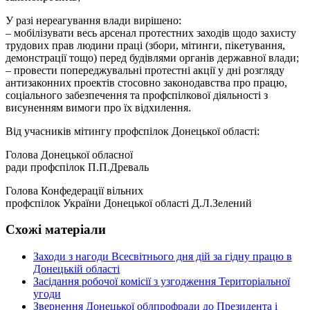
У разі нереагування влади вирішено:
– мобілізувати весь арсенал протестних заходів щодо захисту
трудових прав людини праці (збори, мітинги, пікетування,
демонстрації тощо) перед будівлями органів державної влади;
– провести попереджувальні протестні акції у дні розгляду
антизаконних проектів стосовно законодавства про працю,
соціального забезпечення та профспілкової діяльності з
висуненням вимоги про їх відхилення.
Від учасників мітингу профспілок Донецької області:
Голова Донецької обласної
ради профспілок П.П.Древаль
Голова Конфедерації вільних
профспілок України Донецької області Д.Л.Зелений
Схожі матеріали
Заходи з нагоди Всесвітнього дня дій за гідну працю в
Донецькій області
Засідання робочої комісії з узгодження Територіальної
угоди
Звернення Донецької облпрофради до Президента і