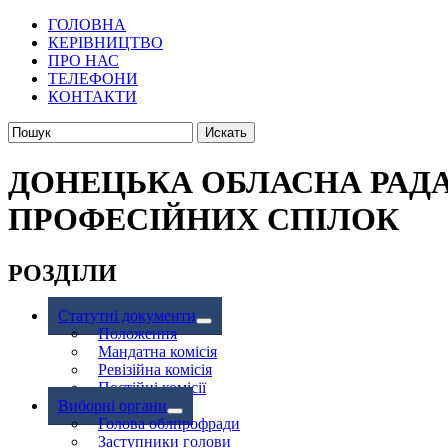
ГОЛОВНА
КЕРІВНИЦТВО
ПРО НАС
ТЕЛЕФОНИ
КОНТАКТИ
ДОНЕЦЬКА ОБЛАСНА РАД
ПРОФЕСІЙНИХ СПІЛОК
РОЗДІЛИ
Статутні документи
Положення
Мандатна комісія
Ревізійна комісія
Постійні комісії
Виборні органи
Голова облпрофради
Заступники голови