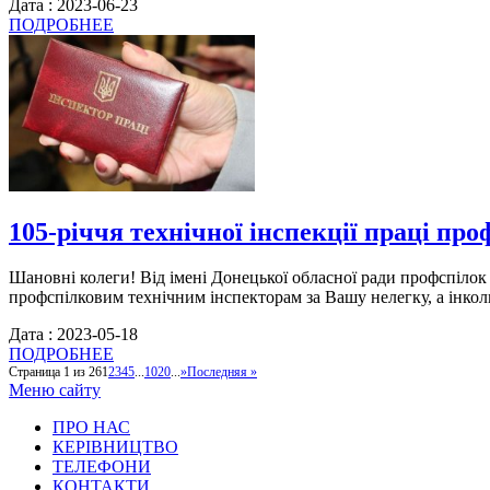
Дата : 2023-06-23
ПОДРОБНЕЕ
105-річчя технічної інспекції праці про
Шановні колеги! Від імені Донецької обласної ради профспілок
профспілковим технічним інспекторам за Вашу нелегку, а інколи
Дата : 2023-05-18
ПОДРОБНЕЕ
Страница 1 из 26
1
2
3
4
5
...
10
20
...
»
Последняя »
Меню сайту
ПРО НАС
КЕРІВНИЦТВО
ТЕЛЕФОНИ
КОНТАКТИ