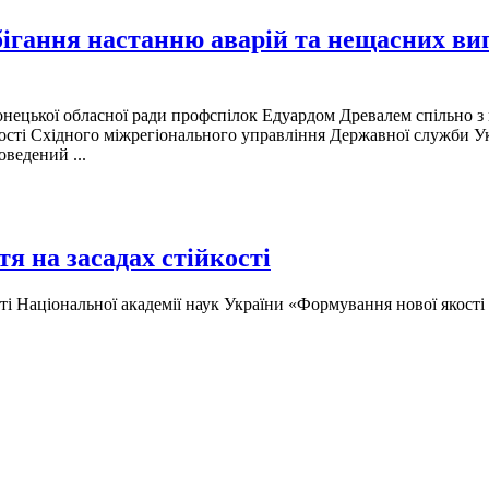
бігання настанню аварій та нещасних ви
онецької обласної ради профспілок Едуардом Древалем спільно з
ьності Східного міжрегіонального управління Державної служби У
ведений ...
я на засадах стійкості
 Національної академії наук України «Формування нової якості тр