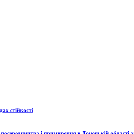
ах стійкості
посередництва і примирення в Донецькій області за