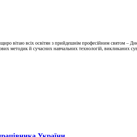
щиро вітаю всіх освітян з прийдешнім професійним святом – Днем
ових методик й сучасних навчальних технологій, викликаних су
працівника України