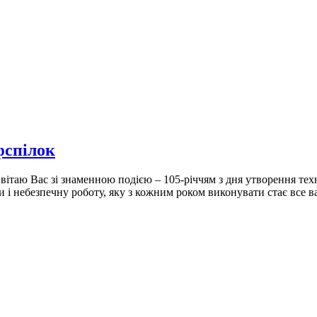
фспілок
 вітаю Вас зі знаменною подією – 105-річчям з дня утворення т
 і небезпечну роботу, яку з кожним роком виконувати стає все ва