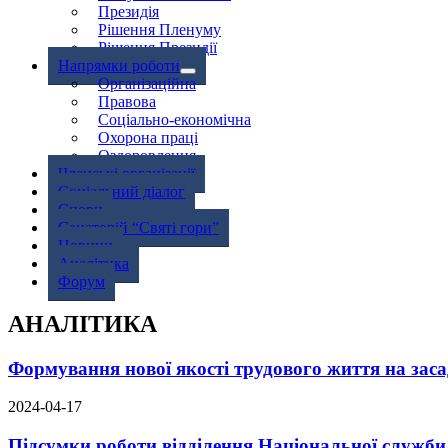
Президія
Рішення Пленуму
Рішення Президії
Напрямки роботи
Організаційна
Правова
Соціально-економічна
Охорона праці
Оздоровлення
Членські організації
Соціальний діалог
Спори
Санаторій “Святі гори”
Новини
Аналітика
Форум
АНАЛІТИКА
Формування нової якості трудового життя на засад
2024-04-17
Підсумки роботи відділення Національної служби 