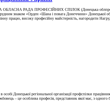
ОБЛАСНА РАДА ПРОФЕСІЙНИХ СПІЛОК (Донецька облпро
ом «Орден «Шана і повага Донеччини» Донецької облпроф
нну працю, високу професійну майстерність, нагородити Нагру
в особі Донецької регіональної організації профспілки працівни
вець – це особлива професія, представник якої має, з одного бок