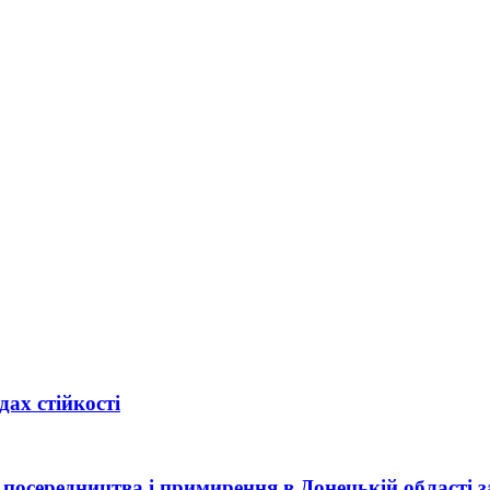
ах стійкості
посередництва і примирення в Донецькій області за