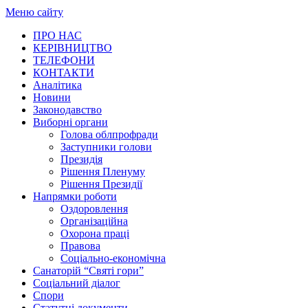
Меню сайту
ПРО НАС
КЕРІВНИЦТВО
ТЕЛЕФОНИ
КОНТАКТИ
Аналітика
Новини
Законодавство
Виборні органи
Голова облпрофради
Заступники голови
Президія
Рішення Пленуму
Рішення Президії
Напрямки роботи
Оздоровлення
Організаційна
Охорона праці
Правова
Соціально-економічна
Санаторій “Святі гори”
Соціальний діалог
Спори
Статутні документи