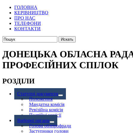
ГОЛОВНА
КЕРІВНИЦТВО
ПРО НАС
ТЕЛЕФОНИ
КОНТАКТИ
ДОНЕЦЬКА ОБЛАСНА РАД
ПРОФЕСІЙНИХ СПІЛОК
РОЗДІЛИ
Статутні документи
Положення
Мандатна комісія
Ревізійна комісія
Постійні комісії
Виборні органи
Голова облпрофради
Заступники голови