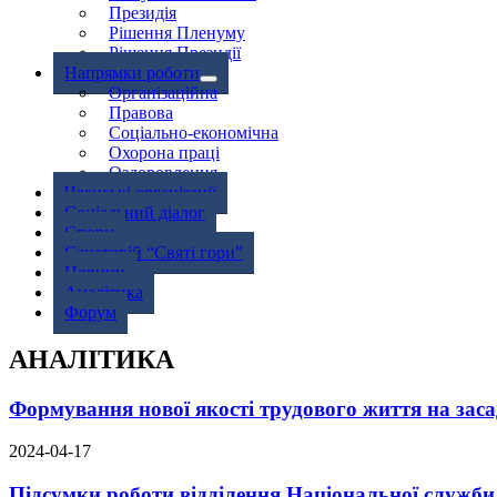
Президія
Рішення Пленуму
Рішення Президії
Напрямки роботи
Організаційна
Правова
Соціально-економічна
Охорона праці
Оздоровлення
Членські організації
Соціальний діалог
Спори
Санаторій “Святі гори”
Новини
Аналітика
Форум
АНАЛІТИКА
Формування нової якості трудового життя на засад
2024-04-17
Підсумки роботи відділення Національної служби 